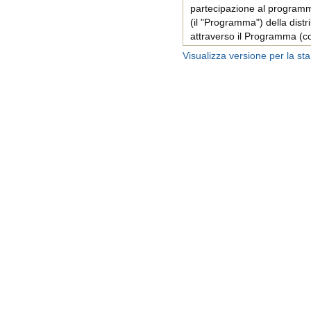
partecipazione al programm
(il "Programma") della distri
attraverso il Programma (coll
distribuzione da parte vostr
Visualizza versione per la s
Programma (collettivamente, 
Digitali, i “Libri”) e compren
• i termini esposti qui di seg
• la
Pagina dei Prezzi dei Lib
Cartacei
;
• tutte le regole e le politi
programma KDP e che sono d
http://kdp.amazon.com/it_IT/
Programma");
• le
Condizioni d'uso di A
•
l'Informativa sulla Priva
L’Informativa sulla privacy
integrante del presente Acco
residenti nell’Unione Europe
Australia. La versione dell